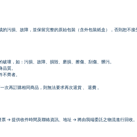
成的污損、故障，並保留完整的原始包裝（含外包裝紙盒），否則恕不接
的破壞，如：污損、故障、損毀、磨損、擦傷、刮傷、髒污。
身品質。
件不齊者。
一次再訂購相同商品，則無法要求再次退貨 、 退費 。
及發票 → 提供收件時間及聯絡資訊、地址 → 將由我端委託之物流進行回收