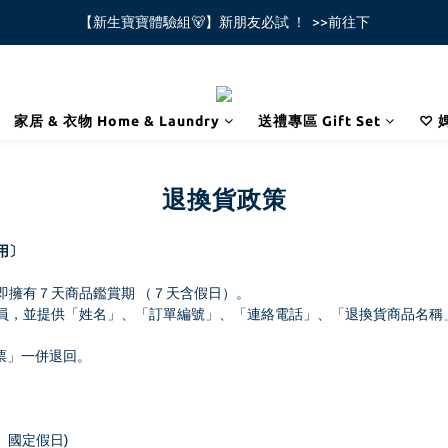
【新生寶寶體驗組🐻】新朋友必試 ！  >>前往下
全館不限金額免運費🚚
全館不限金額免運費🚚
家居 & 衣物 Home & Laundry
送禮專區 Gift Set
♡ 
退換貨政策
用〕
即擁有７天商品鑑賞期 （７天含假日）。
員，並提供「姓名」、「訂單編號」、「連絡電話」、「退換貨商品名稱
票」一併退回。
日、國定假日)