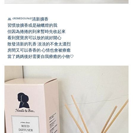
ꔛ ᶜᴿᴱᴹᴱᴰᴼᵁᴺᶜᴱ清新擴香
習慣放擴香或是融蠟燈的我
但因為捲捲的到來暫時先收起來
看到寶寶房可以放的就好開心
散發清新的乳香 淡淡的不會太濃烈
房間又可以香香的 心情也會被療癒
當了媽媽後好需要自我療癒的小物🤍