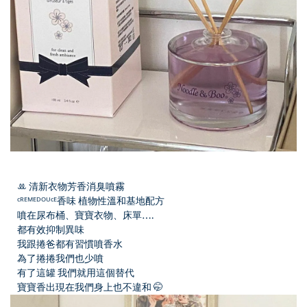
ꔛ 清新衣物芳香消臭噴霧
ᶜᴿᴱᴹᴱᴰᴼᵁᶜᴱ香味 植物性溫和基地配方
噴在尿布桶、寶寶衣物、床單….
都有效抑制異味
我跟捲爸都有習慣噴香水
為了捲捲我們也少噴
有了這罐 我們就用這個替代
寶寶香出現在我們身上也不違和 🤭