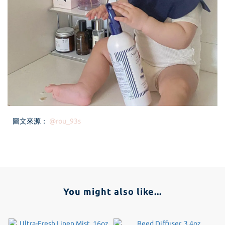
圖文來源：
@
rou_93s
You might also like...