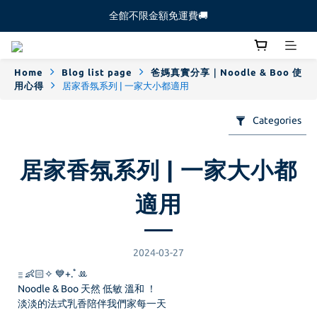
全館不限金額免運費🚚
全館不限金額免運費🚚
【新生寶寶體驗組🐻】新朋友必試 ！  >>前往下
Home
Blog list page
爸媽真實分享｜Noodle & Boo 使
全館不限金額免運費🚚
用心得
居家香氛系列 | 一家大小都適用
Categories
居家香氛系列 | 一家大小都
適用
2024-03-27
𓐇 👶🏻✧ 💙+.ﾟꔛ
Noodle & Boo 天然 低敏 溫和 ！
淡淡的法式乳香陪伴我們家每一天