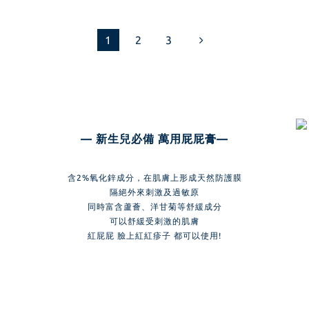
1
2
3
— 新生兒必備 萬用屁屁膏—
含2%氧化鋅成分，在肌膚上形成天然防護膜
隔絕外來刺激及過敏原
同時富含蘆薈、洋甘菊等舒緩成分
可以舒緩受刺激的肌膚
紅屁屁 臉上紅紅疹子 都可以使用!