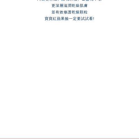
更深層滋潤乾燥肌膚
並有效修護乾燥顆粒
寶寶紅蘋果臉一定要試試看!