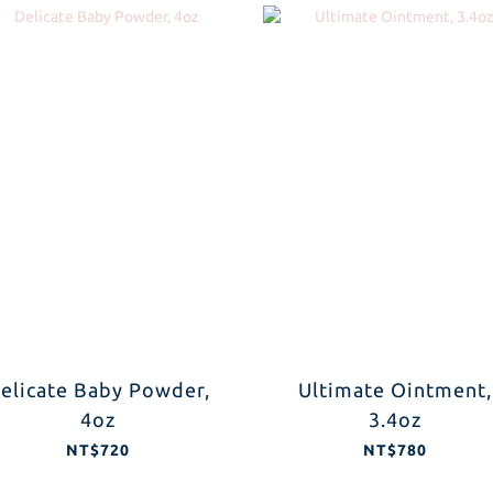
elicate Baby Powder,
Ultimate Ointment,
4oz
3.4oz
NT$720
NT$780