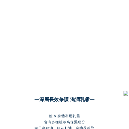
—深層長效修護 滋潤乳霜—
臉 & 身體專用乳霜
含有多種植萃高保濕成分
向日葵籽油、紅花籽油、金盞花萃取