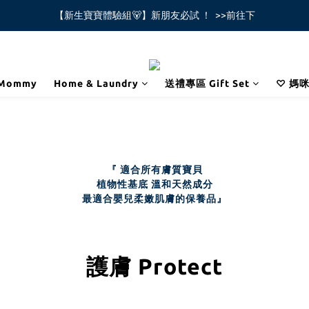
【新生寶寶體驗組🐻】新朋友必試 ！  >>前往下
全館不限金額免運費🚚
全館不限金額免運費🚚
Mommy
Home & Laundry
送禮專區 Gift Set
♡ 媽
『 適合所有膚質寶貝
植物性基底 溫和天然成分
最適合嬰兒柔嫩肌膚的保養品』
護膚 Protect