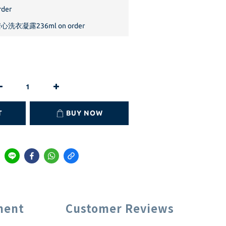
der
洗衣凝露236ml on order
T
BUY NOW
ment
Customer Reviews