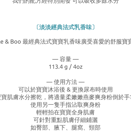
我們的配方經特別開發 可以吸收多餘水分
〔淡淡經典法式乳香味〕
dle & Boo 最經典法式寶寶乳香味廣受喜愛的舒服寶
— 容量 —
113.4 g / 4oz
— 使用方法 —
可以於寶寶沐浴後 & 更換尿布時使用
寶寶肌膚水分擦乾，將適量柔嫩嫩燕麥爽身粉倒於手
使用另一隻手指沾取爽身粉
輕輕拍在寶寶全身肌膚
可針對重點肌膚仔細鋪灑
如臀部、腋下、腿窩、頸部