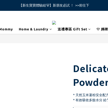
【新生寶寶體驗組🐻】新朋友必試 ！  >>前往下
全館不限金額免運費🚚
全館不限金額免運費🚚
Mommy
Home & Laundry
送禮專區 Gift Set
♡ 媽
Delica
Powder
* 天然玉米薯粉安全配
* 有效吸收多餘水分 