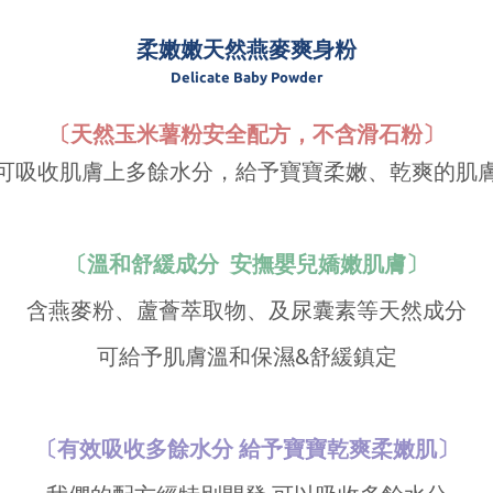
柔嫩嫩天然燕麥爽身粉
Delicate Baby Powder
〔天然玉米薯粉安全配方，不含滑石粉〕
可吸收肌膚上多餘水分，給予寶寶柔嫩、乾爽的肌
〔溫和舒緩成分  安撫嬰兒嬌嫩肌膚〕
含燕麥粉、蘆薈萃取物、及尿囊素等天然成分
可給予肌膚溫和保濕&舒緩鎮定
〔有效吸收多餘水分 給予寶寶乾爽柔嫩肌〕