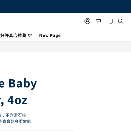
咪好評真心推薦 ♡
New Page
BUY NOW
te Baby
, 4oz
方，不含滑石粉
給予寶寶乾爽柔嫩肌