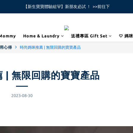
【新生寶寶體驗組🐻】新朋友必試 ！  >>前往下
全館不限金額免運費🚚
全館不限金額免運費🚚
Mommy
Home & Laundry
送禮專區 Gift Set
♡ 媽
使用心得
時尚媽咪推薦 | 無限回購的寶寶產品
 | 無限回購的寶寶產品
2023-08-30