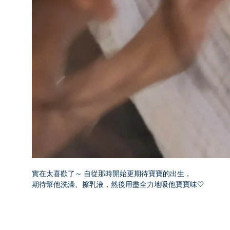
實在太喜歡了～ 自從那時開始更期待寶寶的出生，
期待幫他洗澡、擦乳液，然後用盡全力地吸他寶寶味🤍