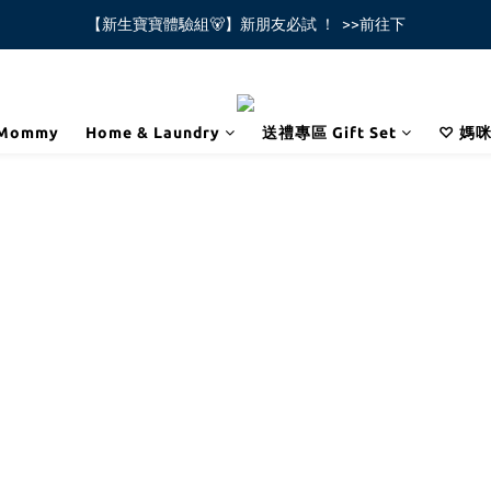
【新生寶寶體驗組🐻】新朋友必試 ！  >>前往下
全館不限金額免運費🚚
全館不限金額免運費🚚
Mommy
Home & Laundry
送禮專區 Gift Set
♡ 媽