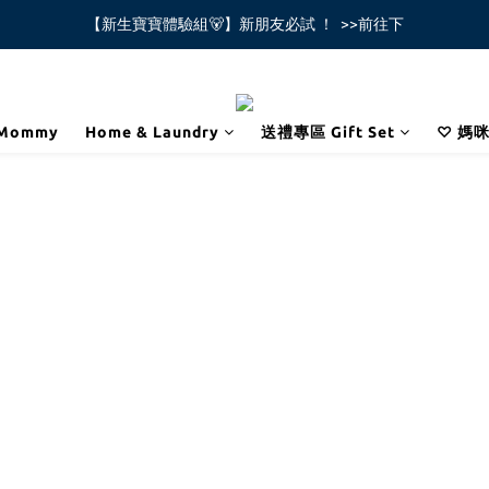
【新生寶寶體驗組🐻】新朋友必試 ！  >>前往下
全館不限金額免運費🚚
全館不限金額免運費🚚
Mommy
Home & Laundry
送禮專區 Gift Set
♡ 媽