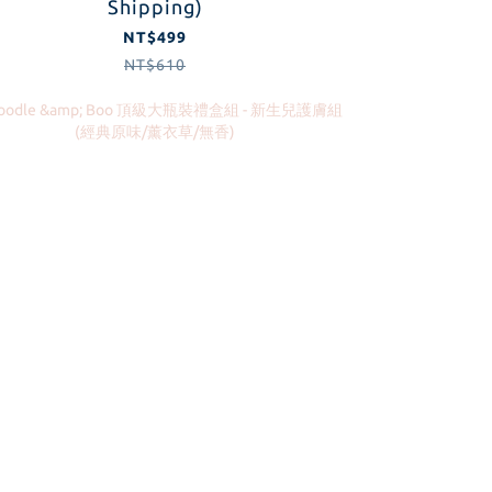
Shipping)
NT$499
NT$610