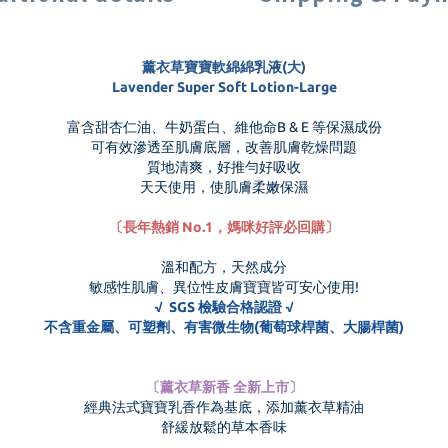
薰衣草寶寶軟綿綿乳液(大)
Lavender Super Soft Lotion-Large
富含甜杏仁油、牛奶蛋白、維他命B & E 等保濕成份
可有效滲透至肌膚底層，改善肌膚乾燥問題
質地清爽，好推勻好吸收
天天使用，使肌膚柔嫩保濕
〔長年熱銷 No.1，媽咪好評必回購〕
溫和配方，天然成分
敏感性肌膚、異位性皮膚寶寶皆可安心使用!
√ SGS 檢驗合格認證 √
不含重金屬、可塑劑、有害微生物(葡萄球桿菌、大腸桿菌)
〔薰衣草新香 全新上市〕
經典法式寶寶乳香作為基底，添加薰衣草精油
舒緩放鬆的草本香味