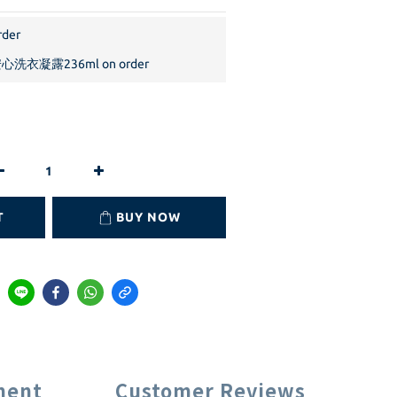
der
洗衣凝露236ml on order
T
BUY NOW
ment
Customer Reviews