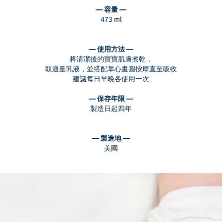
— 容量 —
473 ml
— 使用方法 —
將清潔後的寶寶肌膚擦乾，
取適量乳液，並搭配掌心畫圓按摩直至吸收
建議每日早晚各使用一次
— 保存年限 —
製造日起四年
— 製造地 —
美國