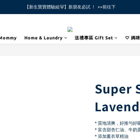
【新生寶寶體驗組🐻】新朋友必試 ！  >>前往下
全館不限金額免運費🚚
全館不限金額免運費🚚
Mommy
Home & Laundry
送禮專區 Gift Set
♡ 媽
Super S
Lavend
* 質地清爽，好推勻好
* 富含甜杏仁油、牛奶蛋
* 添加薰衣草精油