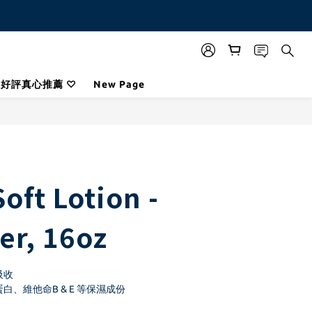
咪好評真心推薦 ♡
New Page
BUY NOW
oft Lotion -
er, 16oz
吸收
白、維他命B & E 等保濕成份