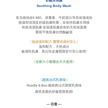
舒緩沐浴露
Soothing Body Wash
富含維他命E &B5、尿囊素、牛奶蛋白等高保濕成份
能溫和清潔及舒緩肌膚乾癢，並保持肌膚水潤感
有效清潔肌膚 並保護肌膚原有的天然保護層
重新平衡肌膚自然酸鹼值
〔無淚溫和配方 寶寶洗澡好安心〕
溫和配方，天然成分
敏感性肌膚、異位性皮膚寶寶皆可安心使用!
〔全家大小都適合天天使用〕
〔經典法式乳香味〕
Noodle & Boo 最經典法式寶寶乳香味
廣受喜愛的舒服寶寶香調!
— 容量 —