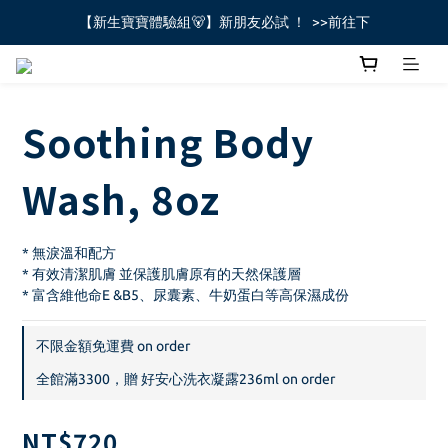
【新生寶寶體驗組🐻】新朋友必試 ！  >>前往下
全館不限金額免運費🚚
全館不限金額免運費🚚
Soothing Body
Wash, 8oz
* 無淚溫和配方
* 有效清潔肌膚 並保護肌膚原有的天然保護層
* 富含維他命E &B5、尿囊素、牛奶蛋白等高保濕成份
不限金額免運費 on order
全館滿3300，贈 好安心洗衣凝露236ml on order
NT$720