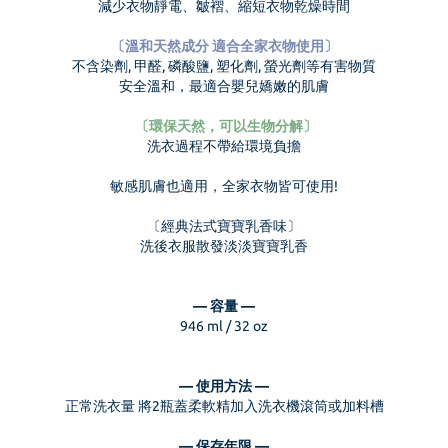
減少衣物靜電、皺褶、縮短衣物乾燥時間
〔溫和天然成分 適合全家衣物使用〕
不含染劑, 甲醛, 磷酸鹽, 塑化劑, 螢光劑等有害物質
安全溫和，最適合嬰兒嬌嫩的肌膚
〔環保天然，可以生物分解〕
洗衣過程不帶給環境負擔
敏感肌膚也適用，全家衣物皆可使用!
〔經典法式寶寶乳香味〕
洗後衣服散發淡淡寶寶乳香
— 容量 —
946 ml / 32 oz
— 使用方法 —
正常洗衣量 將2瓶蓋柔軟精加入洗衣機滾筒或加料槽
— 保存年限 —