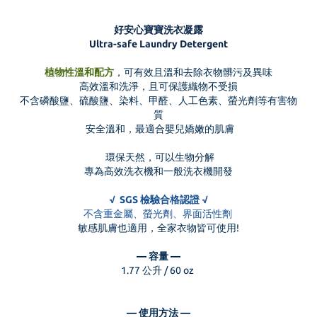
好安心寶寶洗衣凝露
Ultra-safe Laundry Detergent
植物性溫和配方
，可有效且溫和去除衣物髒污及異味
高效溫和洗淨，且可保護織物不受損
不含磷酸鹽、硫酸鹽、染料、甲醛、人工色素、螢光劑等有害物
質
安全溫和，最適合嬰兒嬌嫩的肌膚
環保天然，可以生物分解
專為高效洗衣機和一般洗衣機開發
√ SGS 檢驗合格認證 √
不含重金屬、螢光劑、界面活性劑
敏感肌膚也適用，全家衣物皆可使用!
— 容量 —
1.77 公升 / 60 oz
— 使用方法 —