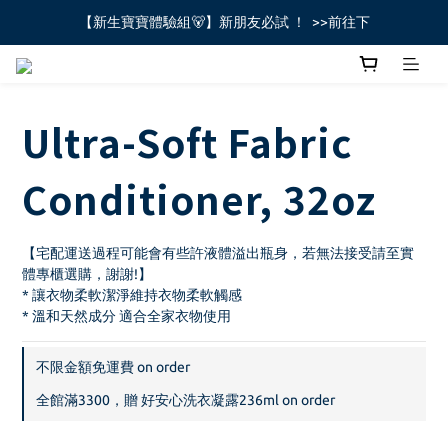
【新生寶寶體驗組🐻】新朋友必試 ！  >>前往下
全館不限金額免運費🚚
全館不限金額免運費🚚
Ultra-Soft Fabric
Conditioner, 32oz
【宅配運送過程可能會有些許液體溢出瓶身，若無法接受請至實
體專櫃選購，謝謝!】
* 讓衣物柔軟潔淨維持衣物柔軟觸感
* 溫和天然成分 適合全家衣物使用
不限金額免運費 on order
全館滿3300，贈 好安心洗衣凝露236ml on order