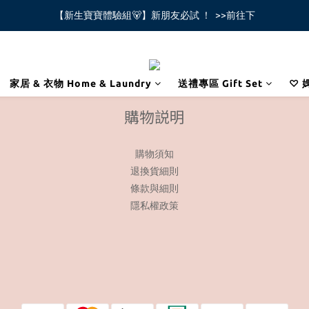
【新生寶寶體驗組🐻】新朋友必試 ！  >>前往下
全館不限金額免運費🚚
全館不限金額免運費🚚
家居 & 衣物 Home & Laundry
送禮專區 Gift Set
♡ 
購物説明
購物須知
退換貨細則
條款與細則
隱私權政策