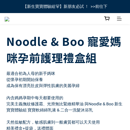
【新生寶寶體驗組🐻】新朋友必試 ！  >>前往下
全館不限金額免運費🚚
全館不限金額免運費🚚
Noodle & Boo 寵愛媽
咪孕前護理禮盒組
最適合初為人母的新手媽咪
從懷孕初期開始保養
成為保有漂亮肚皮與彈性肌膚的美麗孕婦
內含媽媽孕期中每天都要使用的
完美主義撫紋修護霜、光滑無比緊緻精華油 與Noodle & Boo 新生
寶寶體驗組 寶寶軟綿綿乳液 & 二合一洗髮沐浴乳
天然低敏配方，敏感肌膚到一般膚質都可以天天使用
精美禮盒+提袋，送禮體面