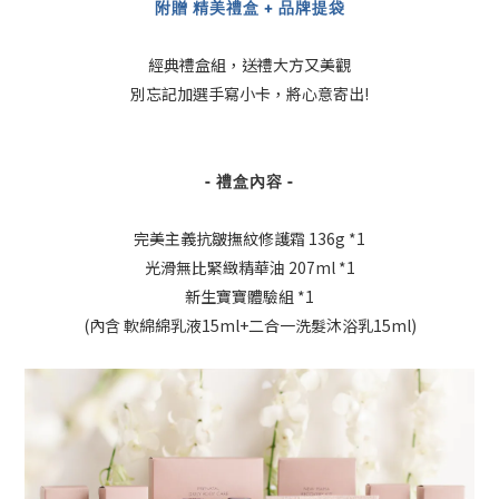
附贈 精美禮盒 + 品牌提袋
經典禮盒組，送禮大方又美觀
別忘記加選手寫小卡，將心意寄出!
- 禮盒內容 -
完美主義抗皺撫紋修護霜 136g *1
光滑無比緊緻精華油 207ml *1
新生寶寶體驗組 *1
(內含 軟綿綿乳液15ml+二合一洗髮沐浴乳15ml)