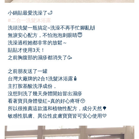
小鍋貼最愛洗澡了🛁
#二合一洗髮沐浴露
洗頭洗髮一瓶搞定~洗澡不再手忙腳亂🙌
無淚安心配方，不怕泡泡刺眼睛😇
洗澡過程她都非常的放鬆～
貼貼才使用3天！
之前胸腹部的濕疹都消失了🥳
之前朋友送了一罐
台灣大廠牌的2合1洗髮沐浴露🧴
主打胺基酸洗淨成份，
沒想到洗了幾天身體開始冒出濕疹
看著寶貝身體發紅~真的好心疼呀🥺
所以很推薦這款溫和植物性配方，成分天然🌳
敏感性肌膚、異位性皮膚寶寶皆可安心使用💛