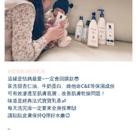
#寶寶軟綿綿乳液
這罐是恬媽最愛~一定會回購款😎
富含甜杏仁油、牛奶蛋白、維他命C&E等保濕成份
可有效滲透至肌膚底層，改善肌膚乾燥問題！
味道是經典法式寶寶乳香👶
每天洗完澡一定要來全身按摩🙌
讓貼貼皮膚保持Q彈好水嫩😉
–