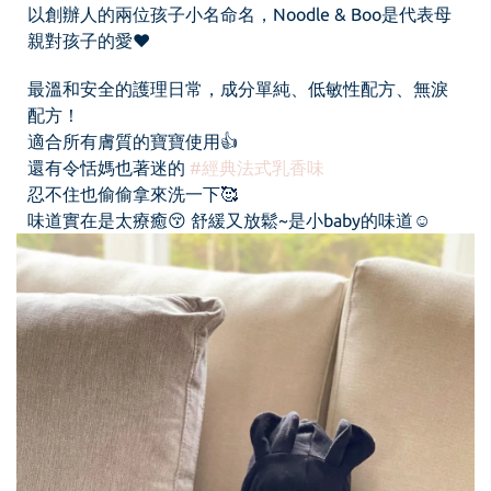
以創辦人的兩位孩子小名命名，Noodle & Boo是代表母
親對孩子的愛❤️
最溫和安全的護理日常，成分單純、低敏性配方、無淚
配方！
適合所有膚質的寶寶使用👍
還有令恬媽也著迷的
#經典法式乳香味
忍不住也偷偷拿來洗一下🥰
味道實在是太療癒😚 舒緩又放鬆~是小baby的味道☺️