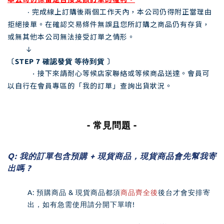
本公司仍保留是否接受該訂單的權利。
‧
完成線上訂購後兩個工作天內，本公司仍得附正當理由
拒絕接單。在確認交易條件無誤且您所訂購之商品仍有存貨，
或無其他本公司無法接受訂單之情形。
↓
〔
STEP 7
確認發貨 等待到貨 〕
‧
接下來請耐心等候店家聯絡或等候商品送達。會員可
以自行在會員專區的「我的訂單」查詢出貨狀況。
- 常
見問題 -
Q: 我的訂單包含預購 + 現貨商品，現貨商品會先幫我寄
出嗎 ?
A: 預購商品 & 現貨商品都須
商品齊全後
後台才會安排寄
出，如有急需使用請分開下單唷!