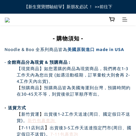
【新生寶寶體驗組🐻】新朋友必試 ！  >>前往下
全館不限金額免運費🚚
全館不限金額免運費🚚
- 購物須知 -
Noodle & Boo 全系列商品皆為
美國原裝進口 made in USA
‧ 全館商品分為現貨 & 預購商品 :
【現貨商品】如您選購的商品為現貨商品，我們將在1-3
工作天內為您出貨 (如遇活動檔期，訂單量較大則會再 2-
4工作天內出貨)。
【
預購商品
】
預購商品皆為美國海運到台灣，預購時間約
在30-45天不等，到貨後依訂單順序寄出。
‧
送貨方式
【
新竹貨運
】
出貨後1-2工作天送達(周日、國定假日不送
貨)。
新竹包裹查詢
】
【
7-11店到店
出貨後3-5工作天送達指定門市(周日、國
定假日不送貨)。
7-11包裹查詢