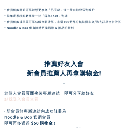
* 會員點數將於訂單狀態更改為「已完成」後一天自動發送到帳戶
* 當年度累積點數將統一於「隔年6/30」到期
* 會員點數以單筆訂單結帳金額計算，
未滿100元部分無法與未來/過去訂單合併計算
* Noodle & Boo 保有隨時更換活動 & 贈品的權利
-
推薦好友入會
新會員推薦人再拿購物金!
-
於個人會員頁面複製
專屬連結
，即可分享給好友
點我登入會員查看
· 新會員於專屬連結內成功註冊為
Noodle & Boo 官網會員
即可再多獲得
$50 購物金
!