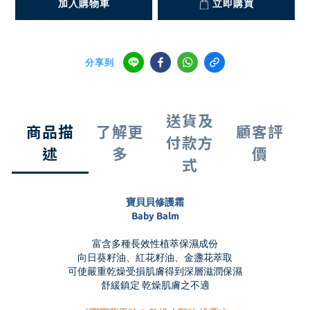
加入購物車
立即購買
分享到
送貨及
商品描
了解更
顧客評
付款方
述
多
價
式
寶貝貝修護霜
Baby Balm
富含多種長效性植萃保濕成份
向日葵籽油、紅花籽油、金盞花萃取
可使嚴重乾燥受損肌膚得到深層滋潤保濕
舒緩鎮定 乾燥肌膚之不適