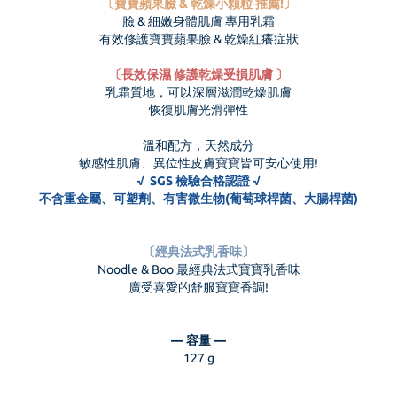
〔
寶寶蘋果臉 & 乾燥小顆粒 推薦!
〕
臉 & 細嫩身體肌膚 專用乳霜
有效修護寶寶蘋果臉 & 乾燥紅癢症狀
〔長效保濕 修護乾燥受損肌膚 〕
乳霜質地，可以深層滋潤乾燥肌膚
恢復肌膚光滑彈性
溫和配方，天然成分
敏感性肌膚、異位性皮膚寶寶皆可安心使用!
√ SGS 檢驗合格認證 √
不含重金屬、可塑劑、有害微生物(葡萄球桿菌、大腸桿菌)
〔經典法式乳香味〕
Noodle & Boo 最經典法式寶寶乳香味
廣受喜愛的舒服寶寶香調!
— 容量 —
127 g