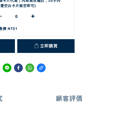
福卡片代寫｜內容寫在備註，20字內
若需空白卡片留空即可)
惠價 NT$1
立即購買
式
顧客評價