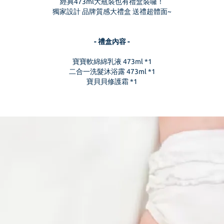
經典473ml大瓶裝也有禮盒裝囉！
獨家設計 品牌質感大禮盒 送禮超體面~
- 禮盒內容 -
寶寶軟綿綿乳液 473ml *1
二合一洗髮沐浴露 473ml *1
寶貝貝修護霜 *1