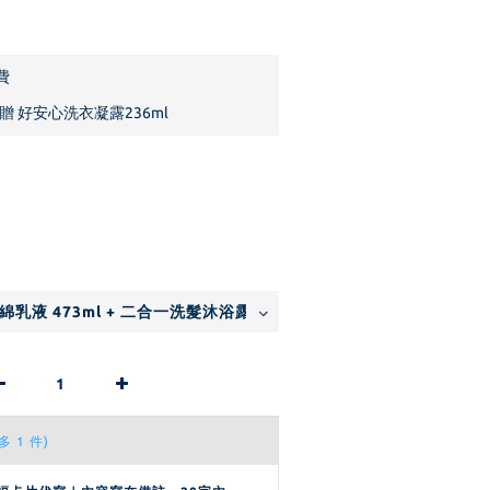
)
費
贈 好安心洗衣凝露236ml
多 1 件)