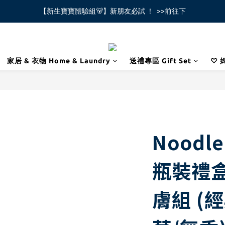
【新生寶寶體驗組🐻】新朋友必試 ！  >>前往下
全館不限金額免運費🚚
全館不限金額免運費🚚
家居 & 衣物 Home & Laundry
送禮專區 Gift Set
♡ 
Noodl
瓶裝禮盒
膚組 (