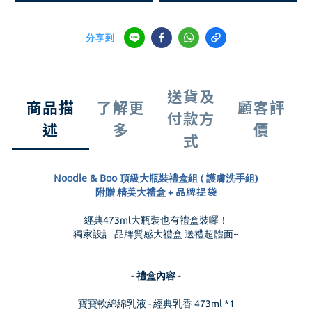
分享到
送貨及
商品描
了解更
顧客評
付款方
述
多
價
式
Noodle & Boo 頂級大瓶裝禮盒組 (
護膚洗手組
)
附贈 精美大禮盒 +
品牌提袋
經典473ml大瓶裝也有禮盒裝囉！
獨家設計 品牌質感大禮盒 送禮超體面~
- 禮盒內容 -
寶寶軟綿綿乳液 - 經典乳香 473ml *1