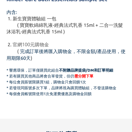
內含:
1. 新生寶寶體驗組 一包
( 寶寶軟綿綿乳液-經典法式乳香 15ml + 二合一洗髮
沐浴乳-經典法式乳香 15ml )
官網
100元
購物金
2.
(
完成訂單後將匯入購物金，
不限金額/產品使用，
使
)
用期限60
天
* 響應環保，
訂單僅購買此組合
不附贈品牌提袋/DM和
訂單明細
* 若有購買其他商品將會合單發貨，但仍
需分開下單
* 每位會員賬號限購買1組，購物金只會回饋1次
* 若發現同賬號多次下單，品牌將視為購買體驗組，不發送購物金
* 每個會員帳號限使用1次免運費優惠及購物金回饋