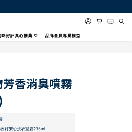
媽咪好評真心推薦 ♡
品牌會員專屬權益
立即購買
物芳香消臭噴霧
)
費
贈 好安心洗衣凝露236ml