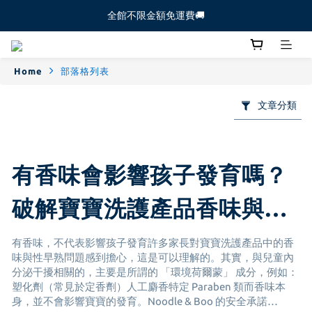
全館不限金額免運費🚚
全館不限金額免運費🚚
【新生寶寶體驗組🐻】新朋友必試 ！  >>前往下
Home
部落格列表
全館不限金額免運費🚚
文章分類
有香味會影響孩子發育嗎？
破解寶寶洗護產品香味與環
境荷爾蒙迷思
有香味，不代表影響孩子發育許多家長對寶寶洗護產品中的香
味與性早熟問題感到擔心，這是可以理解的。其實，與兒童內
分泌干擾相關的，主要是所謂的 「環境荷爾蒙」 成分，例如：
塑化劑（常見於定香劑）人工麝香特定 Paraben 類而香味本
身，並不會影響寶寶的發育。Noodle & Boo 的安全承諾