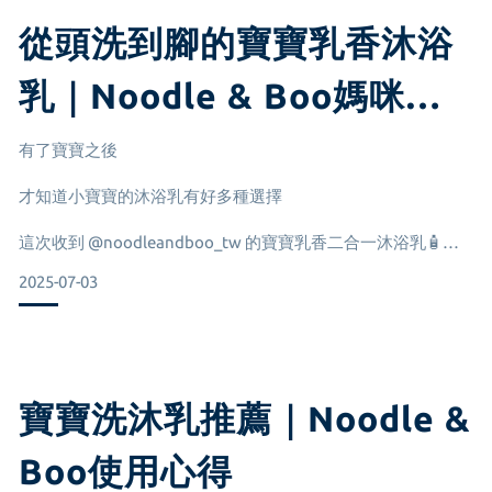
防禦能力較低因此，過度清潔或使用刺激性成分，都可能讓肌
從頭洗到腳的寶寶乳香沐浴
乳｜Noodle & Boo媽咪寶
寶護膚分享
有了寶寶之後
才知道小寶寶的沐浴乳有好多種選擇
這次收到 @noodleandboo_tw 的寶寶乳香二合一沐浴乳🧴
2025-07-03
一打開就聞到淡淡的奶香味
療癒的味道讓人放鬆身心
一瓶可以從頭洗到腳！
寶寶洗沐乳推薦｜Noodle &
且不會熏眼不用怕寶寶會有不舒服的感覺
Boo使用心得