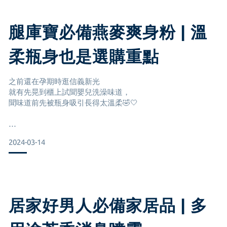
每次幫小果洗完澡都會偷吸幾口
讓忙碌的洗澡成為療癒幸福的時光
關鍵就是香香的沐浴乳跟保濕乳液🧴
腿庫寶必備燕麥爽身粉 | 溫
柔瓶身也是選購重點
推薦0-2歲寶寶一定要選二合一！
之前還在孕期時逛信義新光
一瓶洗全身真的很方便
就有先晃到櫃上試聞嬰兒洗澡味道，
無淚安心配方 不怕泡泡用到眼睛不舒服
聞味道前先被瓶身吸引長得太溫柔🤣🤍
標榜成分安心低敏
敏感性肌膚、異位性皮膚寶寶都可以使用
2024-03-14
這瓶二合一洗髮沐浴乳一起很好搓開起泡！
乳液的挑選 守護寶寶皮膚為第一考
能單手快速幫嬰兒洗澡洗頭，
寶寶乳香味道很溫柔香味停留在寶寶身上也蠻持久
（也有無香味道可以選）
居家好男人必備家居品 | 多