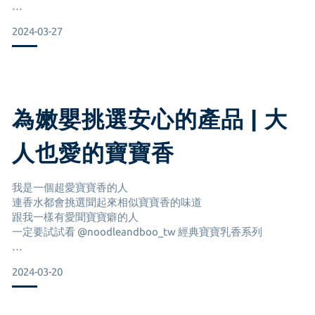
含有植物性鎮定配方可平衡肌膚PH值
2024-03-27
ꔛ ᶜᴿᴱᴹᴱᴰᴼᵁᴺᶜᴱ清新擴香
習慣放擴香或是融蠟燈的我
富含維他命B5 & E 可使秀髮保持健康光澤
但因為捲捲的到來暫時先收起來
看到寶寶房可以放的就好開心
還有無淚配方溫和不刺激
散發清新的乳香 淡淡的不會太濃烈
房間又可以香香的 心情也會被療癒
為嫩嬰挑選安心的產品 | 大
莯莯原本很怕洗頭使用這款完全不怕用到眼睛不舒
當了媽媽後好需要自我療癒的小物🤍
人也愛的寶寶香
我是一個超愛寶寶香的人
ꔛ 清新衣物芳香消臭噴霧
連香水都會挑選聞起來相似寶寶香的味道
ᶜᴿᴱᴹᴱᴰᴼᵁᶜᴱ香味 植物性溫和基地配方
跟我一樣有愛聞寶寶癖的人
噴在尿布桶、寶寶衣物、床單….
一定要試試看 @noodleandboo_tw 經典寶寶乳香系列
都有效抑制異味
我跟捲爸都有習慣噴香水
為了捲捲
2024-03-20
#二合一洗髮沐浴乳
這次選了 經典法式乳香味道