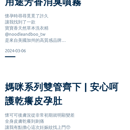
用途芳香消臭噴霧
懷孕時尋尋覓覓了許久
燕麥爽身粉也很好用～～
讓我找到了一款
尤其是常恩大腿肚子很多層
寶寶香天然草本洗衣精
洗完澡擦乾直接輕拍在他身上直接變軟綿綿寶寶😆😆
@noodleandboo_tw
是來自美國加州的高質感品牌
（很多好萊塢明星推薦哦）
2024-03-06
有需要的媽咪可以試試看～～
–
我喜歡它
寶寶軟綿綿乳液 473ml 建議售價 $1380 ｜ 點我進入商品頁
有淡淡的寶寶香
媽咪系列雙管齊下 | 安心呵
溫和低敏不刺激
二合一洗髮沐浴露 473ml 建議
成分天然無毒
護乾癢皮孕肚
植物基底無動物實驗
適用於全年齡的孩子
懷可可後膚況從非常初期就明顯變差
全身皮膚乾癢到刺痛
讓我有點擔心這次妊娠紋找上門🥺