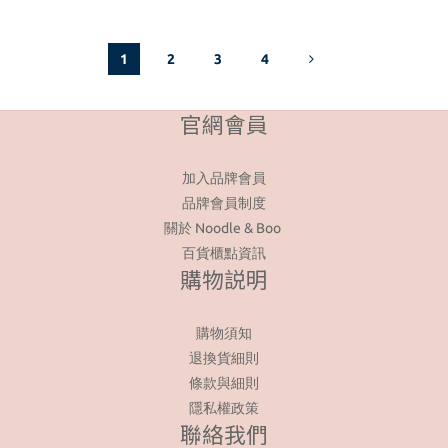
不過氣味偏好很主觀
首先，香味超凡脫俗，一整天都縈繞不去。
尤其孕婦嗅覺特別敏感
每次去托兒所接人時，老師都會問我用什麼洗髮精！
建議到
1
2
3
4
特別是 Noodle & Boo 寶寶軟綿綿乳液
官網會員
超愛它清爽又滋潤的保濕效果💧
加入品牌會員
品牌會員制度
（使用前*上 / 使用後*下）
關於 Noodle & Boo
百貨櫃點資訊
購物説明
之前一直用Noodle & Boo 二合一洗髮沐浴乳，
但當孩子們長大後，開
購物須知
退換貨細則
條款與細則
隱私權政策
聯絡我們