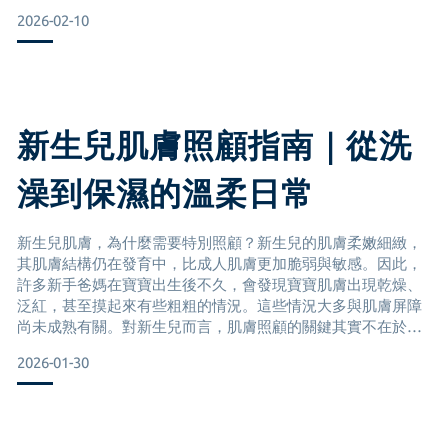
Noodle & Boo 專為嬰幼兒敏感肌膚設計，嚴格遵守安全標準，
2026-02-10
不含以下常見有害成分：ParabensPhthalates（塑化劑）
SulfatesPPGsDyes（人工色素）GMOsTri
新生兒肌膚照顧指南｜從洗
澡到保濕的溫柔日常
新生兒肌膚，為什麼需要特別照顧？新生兒的肌膚柔嫩細緻，
其肌膚結構仍在發育中，比成人肌膚更加脆弱與敏感。因此，
許多新手爸媽在寶寶出生後不久，會發現寶寶肌膚出現乾燥、
泛紅，甚至摸起來有些粗粗的情況。這些情況大多與肌膚屏障
尚未成熟有關。對新生兒而言，肌膚照顧的關鍵其實不在於
「使用很多產品」，而是建立溫和、穩定且適合嬰幼兒肌膚的
2026-01-30
護理方式。
為什麼新生兒肌膚需要特別照顧？新生兒的肌膚和成人相比，
有幾個明顯差異：角質層較薄水分流失速度較快對外在刺激的