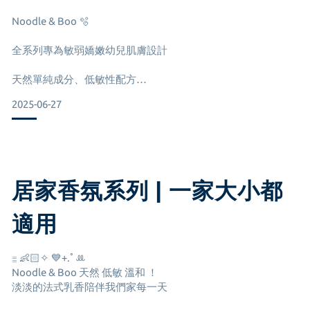
還有完美主義抗皺撫紋修護霜
Noodle & Boo 🫧
懷孕後期很無預警的冒出喝十幾條妊娠紋
全系列專為敏弱嬌嫩幼兒肌膚設計
其實懷孕期間都有好好的防護
天然單純成分、低敏性配方
但是體質遺傳還是佔據大多數
2025-06-27
敏感肌膚、異位性皮膚炎的寶寶都可以安心使用！！！
所以懷孕後還是要好好的持續保養
我每天洗完澡都會擦上一層撫紋霜
居家香氛系列 | 一家大小都
他們家的撫紋霜有添加胜肽配方，
🫧二合一洗髮沐浴乳-寶寶乳香
適用
是市面上比較少見的～
Newborn 2-in-1 hair & body wash
味道超喜歡是最愛的寶寶香
𓐇 👶🏻✧ 💙+.ﾟꔛ
Noodle & Boo 天然 低敏 溫和 ！
每次幫莯莯洗完澡都會吸爆她👶🏻🤍
淡淡的法式乳香陪伴我們家每一天