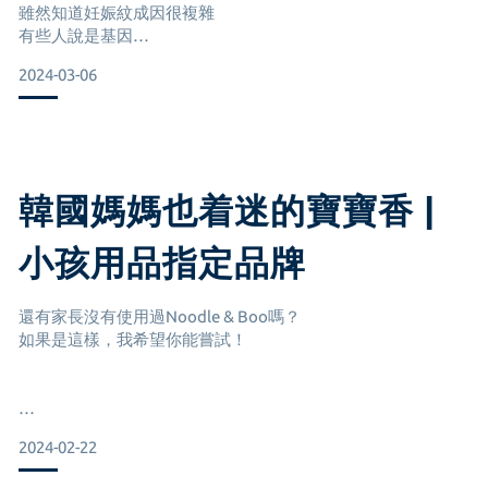
雖然知道妊娠紋成因很複雜
有些人說是基因
也有些人每胎狀況不同
洗衣洗碗是老宮的事
2024-03-06
自從換了 @noodleandboo_tw 的洗衣精後
老宮洗的衣服終於有乾淨的感覺了🥹
果然好的工具能造就一個新好男人
推薦給家裡有寶寶的每個人/新好男人
這次謝謝𝗡𝗼𝗼𝗱𝗹𝗲 & 𝗕𝗼𝗼的照顧
#完美主義抗皺撫紋修護霜 與
韓國媽媽也着迷的寶寶香 |
#光滑無比緊緻精華油 雙管齊下
我乾癢的皮膚終於恢復正常
小孩用品指定品牌
另外還有衣物芳香消臭噴霧
溫和的配方與天然成分在孕期中可以安心使用
不只可以噴在臭男人身上
特別是我正好在冬天懷孕
還有家長沒有使用過Noodle & Boo嗎？
如果是這樣，我希望你能嘗試！
#光滑無比緊緻精華油
是蜂蜜帶點乳木果油的味道非常溫暖助眠
由於我有三個女兒，所以我對保濕和香味非常講究〰️〰️
有種暖暖的感覺🍯🧡
2024-02-22
這是我自第一個孩子以來一直使用的唯一產品。