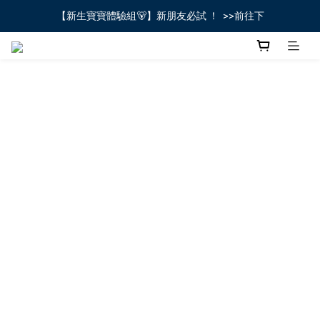
【新生寶寶體驗組🐻】新朋友必試 ！  >>前往下
全館不限金額免運費🚚
全館不限金額免運費🚚