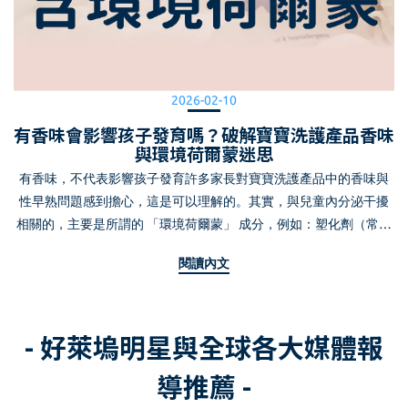
2026-02-10
有香味會影響孩子發育嗎？破解寶寶洗護產品香味
與環境荷爾蒙迷思
有香味，不代表影響孩子發育許多家長對寶寶洗護產品中的香味與
性早熟問題感到擔心，這是可以理解的。其實，與兒童內分泌干擾
相關的，主要是所謂的 「環境荷爾蒙」 成分，例如：塑化劑（常見
於定香劑）人工麝香特定 Paraben 類而香味本身，並不會影響寶寶
閱讀內文
的發育。Noodle & Boo 的安全承諾Noodle & Boo 專為嬰幼兒敏感肌
膚設計，嚴格遵守安全標準，不含以下常見有害成分：
ParabensPhthalates（塑化劑）SulfatesPPGsDyes（人工色素）
- 好萊塢明星與全球各大媒體報
GMOsTriclosanFormaldehyde DonorsBisphenol A（BPA）所有產品
均在 美國 FDA 認證生產環境 製作，並 通過台灣 SGS 檢測，確認不
導推薦 -
含塑化劑等環境荷爾蒙來源，讓家長可以安心使用。 香味設計，溫
柔而安全Noodle & Boo 的香氛劑量依國際嬰幼兒洗護規範設計，溫