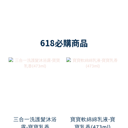
618必購商品
三合一洗護髮沐浴
寶寶軟綿綿乳液-寶
露-寶寶乳香
寶乳香(473ml)